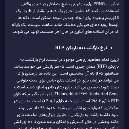
آنلاین از PRNG برای بازآفرینی نتایج تصادفی در دنیای واقعی
استفاده می کنند که شامل اجرای یک دانه یا مقدار از طریق یک
الگوریتم پیچیده برای ایجاد چندین نتیجه ممکن است. دانه ها
توسط رویدادهای فیزیکی مختلف مانند ساعت سیستم یک رایانه
که در آن اسلات های آنلاین در حال اجرا هستند، تولید می شوند.
نرخ بازگشت به بازیکن RTP
ازبین تمام مفاهیم ریاضی موجود در لیست، نرخ بازگشت به
بازیکن (RTP) همان چیزی است که هر بازیکن می خواهد بداند.
همانطور که از نام آن مشخص است، این داده ها درصدی را که
می توانید در زمان بازی در اسلات های خاص برای مدت طولانی
برنده شوید، تعیین می کند. برای نشان دادن، اجازه دهید اسلات
Thunderkick 1429 Uncharted Seas را در نظر بگیریم که دارای
RTP بالای 98.6٪ است، این خانه دارای لبه 1.4٪ است. به ازای هر
100 دلاری که وارد بازی آنلاین می شود، حدود 98 دلار می تواند
سود داشته باشد. به بازیکنان از طریق ویژگی‌های مختلف بازی
مانند وحشی در حال گسترش و امکان برنده شدن تا ۱۰۰ چرخش
رایگان، مزیت بالاتری داده می‌شود. نمی دانید چگونه RTP را در