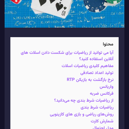
محتوا
آیا می توانید از ریاضیات برای شکست دادن اسلات های
آنلاین استفاده کنید؟
مفاهیم کلیدی ریاضیات اسلات
تولید اعداد تصادفی
نرخ بازگشت به بازیکن RTP
واریانس
فرکانس ضربه
از ریاضیات شرط‌ بندی چه می‌دانید؟
ریاضیات شرط بندی
روش‌های ریاضی و بازی‌ های کازینویی
شمارش کارت
مدل احتمال