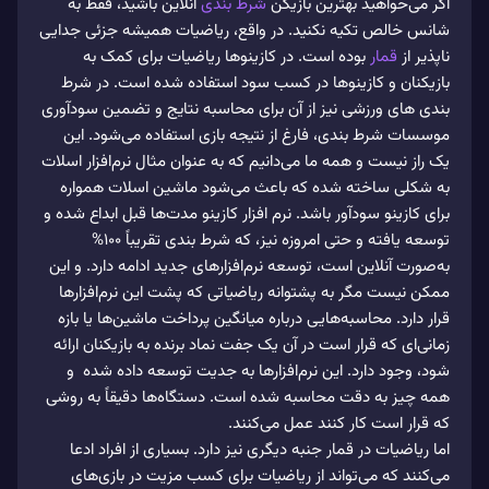
اگر می‌‌خواهید بهترین بازیکن
شرط بندی
آنلاین باشید، فقط به
شانس خالص تکیه نکنید. در واقع، ریاضیات همیشه جزئی جدایی
ناپذیر از
قمار
بوده ‌است. در کازینوها ریاضیات برای کمک به
بازیکنان و کازینوها در کسب سود استفاده شده ‌است. در شرط
بندی ‌های ورزشی نیز از آن برای محاسبه نتایج و تضمین سودآوری
موسسات شرط بندی، فارغ از نتیجه بازی استفاده می‌‌شود. این
یک راز نیست و همه ما می‌‌دانیم که به عنوان مثال نرم‌افزار اسلات
به شکلی ساخته شده که باعث می‌‌شود ماشین اسلات همواره
برای کازینو سودآور باشد. نرم افزار کازینو مدت‌ها قبل ابداع شده و
توسعه یافته و حتی امروزه نیز، که شرط بندی تقریباً 100%
به‌صورت آنلاین است، توسعه نرم‌افزارهای جدید ادامه دارد. و این
ممکن نیست مگر به پشتوانه ریاضیاتی که پشت این نرم‌افزارها
قرار دارد. محاسبه‌هایی درباره میانگین پرداخت ماشین‌ها یا بازه
زمانی‌ای که قرار است در آن یک جفت نماد برنده به بازیکنان ارائه
شود، وجود دارد. این نرم‌افزارها به جدیت توسعه داده شده و
همه چیز به دقت محاسبه شده است. دستگاه‌ها دقیقاً به روشی
که قرار است کار کنند عمل می‌‌کنند.
اما ریاضیات در قمار جنبه دیگری نیز دارد. بسیاری از افراد ادعا
می‌‌کنند که می‌‌تواند از ریاضیات برای کسب مزیت در بازی‌های