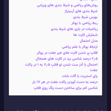
روش‌های ریاضی و شرط بندی‌ های ورزشی
شرط‌ بندی های آربیتراژ
بورس شرط بندی
ربط ریاضی با پوکر
ریاضیات در بازی های شرط بندی
شمارش کارت ها
مدل احتمال
ارتباط پوکر با علم ریاضی
فلاپ پِر شدن کارت های غیر جفت در پوکر
۲٫۵ درصد شانس برد در کارت های همخال
احتمال یا آدز ست شدن تو فلاپ ۷٫۵ به 1 در پاکت
جفت
پای استریت یا گات شات
درصد به دست آوردن پاکت جفت در هر 17 بار
شانس کم برای ساختن دست رنگ روی فلاپ