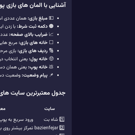
آشنایی با المان های بازی پ
💵
مبلغ بازی:
همان عددی است
🟠
دکمه ثبت شرط:
با زدن ا
📈
ضرایب بالای صفحه:
عددها
⬜
خانه های بازی:
مربع هایی 
🔢
ردیف های بازی:
بازی مرحله
🤑
خانه پول:
یعنی انتخاب در
💩
خانه پوپ:
یعنی همان دس
📌
پیام وضعیت:
وضعیت دست ر
جدول معتبرترین سایت های شر
سایت
معر
1️⃣ شاه بت
ورود سریع به پوپ
2️⃣ bazienfejar
تمرکز بیشتر روی 