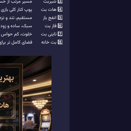
3️⃣ شیربت
مسیر مرتب از حسا
4️⃣ هات بت
پوپ کنار کلی بازی 
5️⃣ انفج باز
مستقیم، تند و نز
6️⃣ فاز بت
سبک، ساده و زود 
7️⃣ تاینی بت
خلوت، کم حواس پ
8️⃣ بت خانه
فضای کامل تر برای