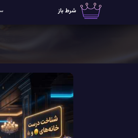
شرط باز
سا